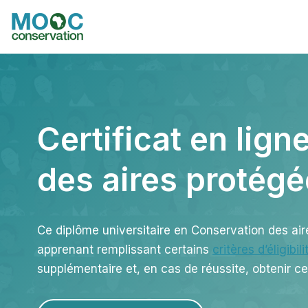
Aller
au
contenu
Certificat en lig
des aires protég
Ce diplôme universitaire en Conservation des air
apprenant remplissant certains
critères d’éligibili
supplémentaire et, en cas de réussite, obtenir ce 