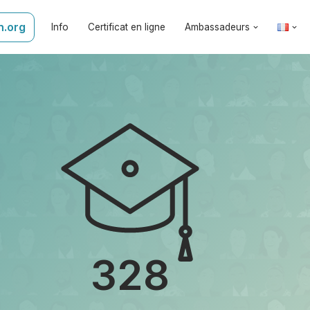
n.org
Info
Certificat en ligne
Ambassadeurs
328