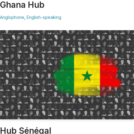
Ghana Hub
Anglophone
,
English-speaking
Hub Sénégal